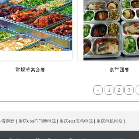
常规荤素套餐
食堂团餐
«
1
2
3
沙发翻新
|
重庆ups不间断电源
|
重庆eps应急电源
|
重庆电机维修
|