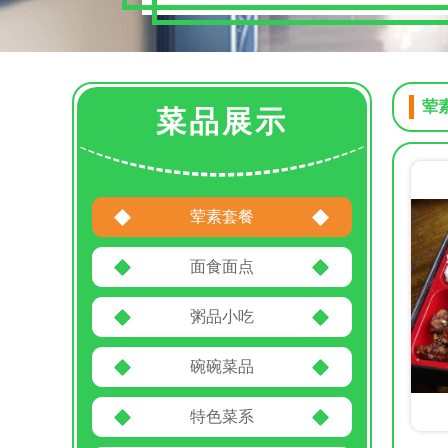
荤
菜品展示
荤素套餐
面食面点
粥品小吃
碗碗菜品
特色菜系