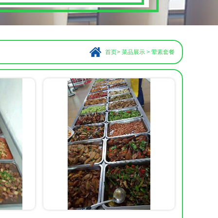
首页
>
菜品展示
>
荤素套餐