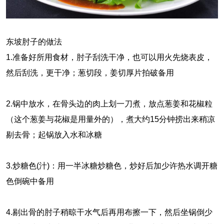
东坡肘子的做法
1.准备好所用食材，肘子刮洗干净，也可以用火先烧表皮，
然后刮洗，更干净；葱切段，姜切厚片拍破备用
2.锅中放水，在骨头边的肉上划一刀煮，放点葱姜和花椒粒
（这个葱姜与花椒是用量外的），煮大约15分钟捞出来稍凉
剔去骨；起锅放入水和冰糖
3.炒糖色(汁)：用一半冰糖炒糖色，炒好后加少许热水调开糖
色倒碗中备用
4.剔出骨的肘子稍晾干水气后再用布擦一下，然后坐锅倒少