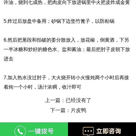
许油，烧到七成热，把肉皮向下放进锅里中火把皮炸成金黄
5.炸过后放盘中备用；砂锅下边垫竹篦子，以防粘锅
6.然后把葱段和拍破的姜分散放入，放花椒，倒黄酒，下另
一半冰糖和炒好的糖色水、盐和酱油；最后把肘子皮朝下放
进去
7.加入热水没过肘子，大火烧开转小火慢炖两个小时后再接
着炖一个小时，汤汁浓稠，收汁即可
上一篇：已经没有了
下一篇：片皮鸭