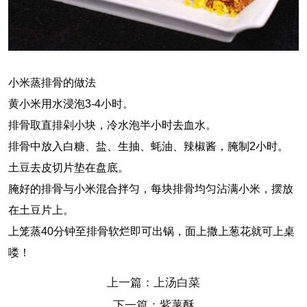
小米蒸排骨的做法
黄小米用水浸泡3-4小时。
排骨取直排剁小块，冷水泡半小时去血水。
排骨中放入白糖、盐、生抽、蚝油、辣椒酱，腌制2小时。
土豆去皮切片垫在盘底。
腌好的排骨与小米混合拌匀，每块排骨均匀沾满小米，摆放
在土豆片上。
上笼蒸40分钟至排骨软烂即可出锅，面上撒上葱花就可上桌
喽！
上一篇：上汤白菜
下一篇：紫薯酥